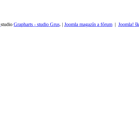
e
studio
Grapharts - studio Grus
. |
Joomla magazín a fórum
|
Joomla! šk