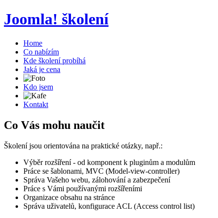
Joomla! školení
Home
Co nabízím
Kde školení probíhá
Jaká je cena
Kdo jsem
Kontakt
Co Vás mohu naučit
Školení jsou orientována na praktické otázky, např.:
Výběr rozšíření - od komponent k pluginům a modulům
Práce se šablonami, MVC (Model-view-controller)
Správa Vašeho webu, zálohování a zabezpečení
Práce s Vámi používanými rozšířeními
Organizace obsahu na stránce
Správa uživatelů, konfigurace ACL (Access control list)